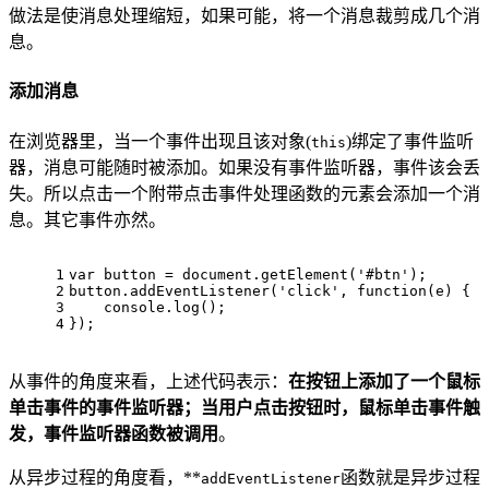
做法是使消息处理缩短，如果可能，将一个消息裁剪成几个消
息。
添加消息
在浏览器里，当一个事件出现且该对象(
)绑定了事件监听
this
器，消息可能随时被添加。如果没有事件监听器，事件该会丢
失。所以点击一个附带点击事件处理函数的元素会添加一个消
息。其它事件亦然。
1
var button = document.getElement('#btn');
2
button.addEventListener('click', function(e) {
3
    console.log();
4
});
从事件的角度来看，上述代码表示：
在按钮上添加了一个鼠标
单击事件的事件监听器；当用户点击按钮时，鼠标单击事件触
发，事件监听器函数被调用
。
从异步过程的角度看，**
函数就是异步过程
addEventListener