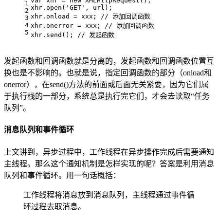
var xhr = new XMLHttpRequest();
1
xhr.open('GET', url);
2
xhr.onload = xxx; // 添加回调函数
3
4
xhr.onerror = xxx; // 添加回调函数
5
xhr.send(); // 发起函数
发起函数和回调函数就是分离的，发起函数和回调函数位置互
换也是不影响的。也就是说，指定回调函数的部分（onload和
onerror），在send()方法的前面或后面无关紧要，因为它们属
于执行栈的一部分，系统总是执行完它们，才会去读取“任务
队列”。
消息队列和事件循环
上文讲到，异步过程中，工作线程在异步操作完成后需要通知
主线程。那么这个通知机制是怎样实现的呢？答案是利用消息
队列和事件循环。用一句话概括：
工作线程将消息放到消息队列，主线程通过事件循
环过程去取消息。