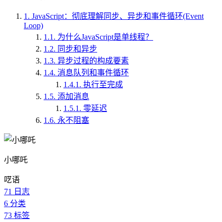
1.
JavaScript：彻底理解同步、异步和事件循环(Event
Loop)
1.1.
为什么JavaScript是单线程？
1.2.
同步和异步
1.3.
异步过程的构成要素
1.4.
消息队列和事件循环
1.4.1.
执行至完成
1.5.
添加消息
1.5.1.
零延迟
1.6.
永不阻塞
小哪吒
呓语
71
日志
6
分类
73
标签