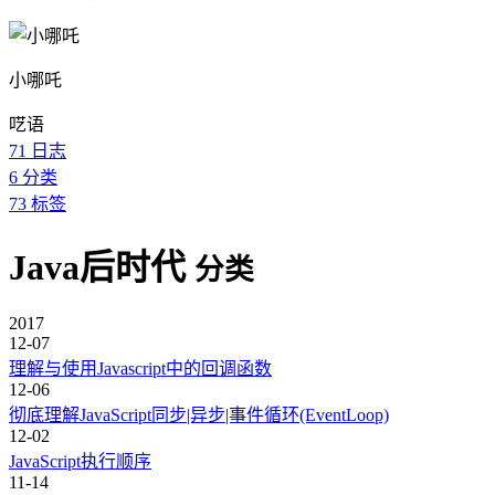
小哪吒
呓语
71
日志
6
分类
73
标签
Java后时代
分类
2017
12-07
理解与使用Javascript中的回调函数
12-06
彻底理解JavaScript同步|异步|事件循环(EventLoop)
12-02
JavaScript执行顺序
11-14